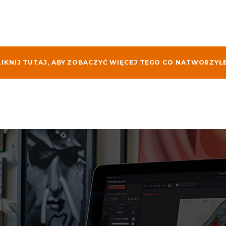
LIKNIJ TUTAJ, ABY ZOBACZYĆ WIĘCEJ TEGO CO NATWORZYŁ