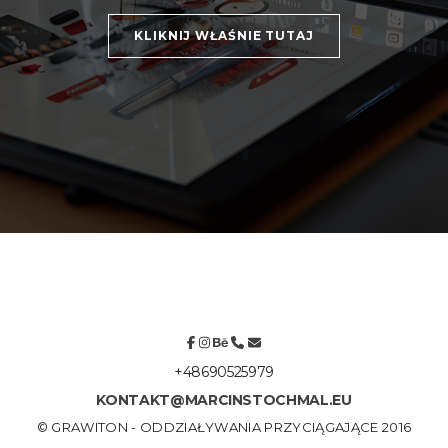
KLIKNIJ WŁAŚNIE TUTAJ
+48690525979
KONTAKT@MARCINSTOCHMAL.EU
© GRAWITON - ODDZIAŁYWANIA PRZYCIĄGAJĄCE 2016