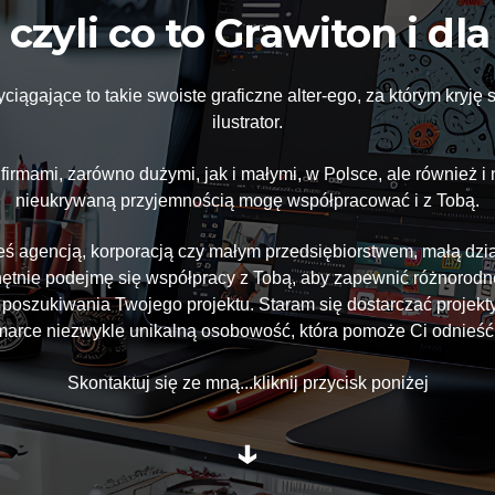
czyli co to Grawiton i dl
iągające to takie swoiste graficzne alter-ego, za którym kryję si
ilustrator.
firmami, zarówno dużymi, jak i małymi, w Polsce, ale również i n
nieukrywaną przyjemnością mogę współpracować i z Tobą.
teś agencją, korporacją czy małym przedsiębiorstwem, małą dz
hętnie podejmę się współpracy z Tobą, aby zapewnić różnorodne
szukiwania Twojego projektu. Staram się dostarczać projekty i
marce niezwykle unikalną osobowość, która pomoże Ci odnieść
Skontaktuj się ze mną...kliknij przycisk poniżej
↓