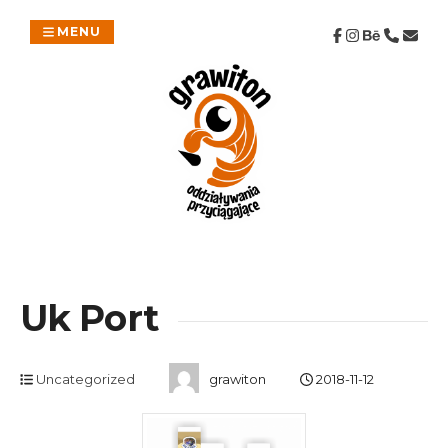
Skip
to
MENU
content
Uk Port
Uncategorized
grawiton
2018-11-12