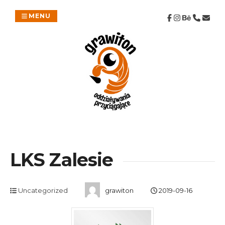
Skip
to
MENU
content
LKS Zalesie
Uncategorized
grawiton
2019-09-16