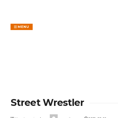
Skip
to
content
MENU
Street Wrestler