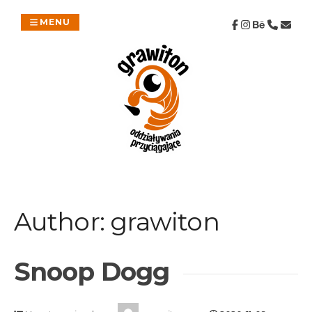
Skip
to
MENU
content
Author:
grawiton
Snoop Dogg